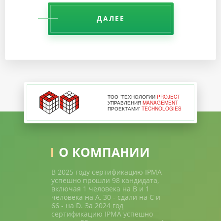
ДАЛЕЕ
ТОО “ТЕХНОЛОГИИ
PROJECT
УПРАВЛЕНИЯ
MANAGEMENT
ПРОЕКТАМИ”
TECHNOLOGIES
О КОМПАНИИ
В 2025 году сертификацию IPMA
успешно прошли 98 кандидата,
включая 1 человека на В и 1
человека на A, 30 - сдали на С и
66 - на D. За 2024 год
сертификацию IPMA успешно