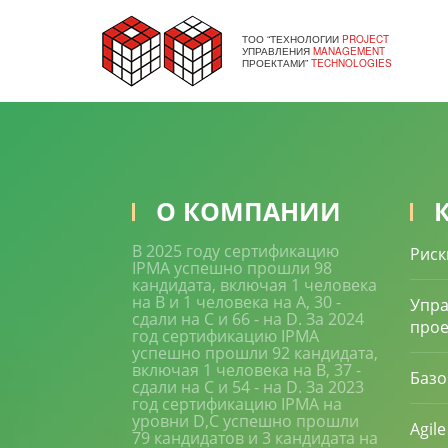
ТОО “ТЕХНОЛОГИИ
PROJECT
УПРАВЛЕНИЯ
MANAGEMENT
ПРОЕКТАМИ”
TECHNOLOGIES
ТРЕНИНГИ
РАСПИСАНИЕ
О КОМПАНИИ
В 2025 году сертификацию
Риск
IPMA успешно прошли 98
кандидата, включая 1 человека
на В и 1 человека на A, 30 -
Упра
сдали на С и 66 - на D. За 2024
прое
год сертификацию IPMA
успешно прошли 92 кандидата,
включая 1 человека на В, 37 -
Базо
сдали на С и 54 - на D. За 2023
год сертификацию IPMA на
уровни D,C успешно прошли
Agil
79 кандидатов и 3 кандидата на