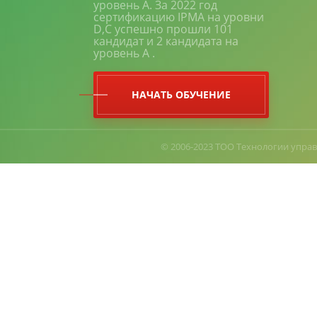
уровень A. За 2022 год
сертификацию IPMA на уровни
D,C успешно прошли 101
кандидат и 2 кандидата на
уровень A .
НАЧАТЬ ОБУЧЕНИЕ
© 2006-2023 ТОО Технологии управ