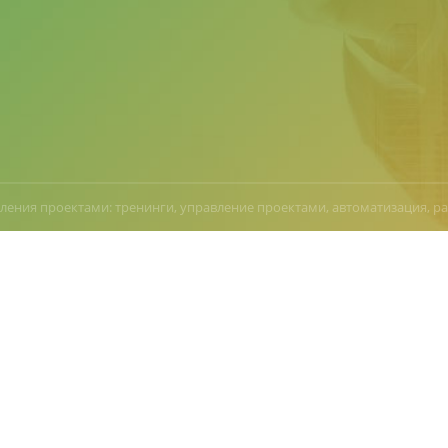
ления проектами: тренинги, управление проектами, автоматизация, р