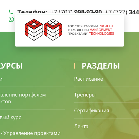
Телефон:
+7 (707)
998-93-90
+7 (727)
344
WhatsApp
|
E-mail:
info@pmt.kz
ТОО “ТЕХНОЛОГИИ
PROJECT
УПРАВЛЕНИЯ
MANAGEMENT
ПРОЕКТАМИ”
TECHNOLOGIES
ТРЕНЕРЫ
ОТЗЫВЫ
СЕРТИФИКАЦИЯ
КУРСЫ
РАЗДЕЛЫ
и
Расписание
вление портфелем
Тренеры
ктов
Сертификация
вый курс
Лента
e - Управление проектами